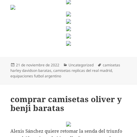
Publicado
Categorías
Etiquetas
21 de noviembre de 2022
Uncategorized
camisetas
el
harley davidson baratas
,
camisetas replicas del real madrid
,
equipaciones futbol argentino
comprar camisetas oliver y
benji baratas
Alexis Sánchez quiere retomar la senda del triunfo