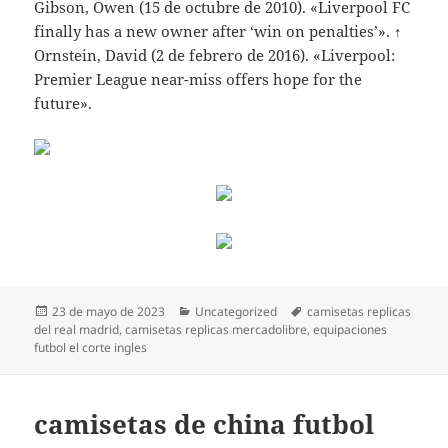
Gibson, Owen (15 de octubre de 2010). «Liverpool FC
finally has a new owner after ‘win on penalties’». ↑
Ornstein, David (2 de febrero de 2016). «Liverpool:
Premier League near-miss offers hope for the
future».
Publicado
Categorías
Etiquetas
23 de mayo de 2023
Uncategorized
camisetas replicas
el
del real madrid
,
camisetas replicas mercadolibre
,
equipaciones
futbol el corte ingles
camisetas de china futbol