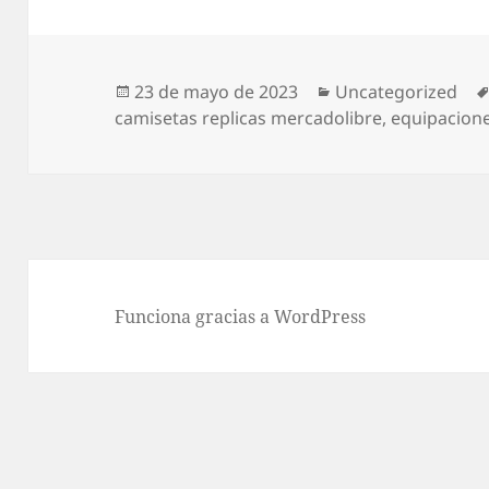
Publicado
Categorías
23 de mayo de 2023
Uncategorized
el
camisetas replicas mercadolibre
,
equipaciones
Funciona gracias a WordPress