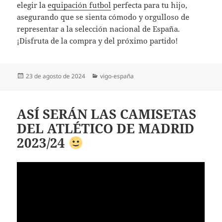
elegir la
equipación futbol
perfecta para tu hijo,
asegurando que se sienta cómodo y orgulloso de
representar a la selección nacional de España.
¡Disfruta de la compra y del próximo partido!
Publicado
Categorías
23 de agosto de 2024
vigo-españa
el
ASÍ SERÁN LAS CAMISETAS
DEL ATLÉTICO DE MADRID
2023/24