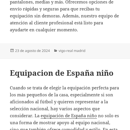
pantalones, medias y más. Ofrecemos opciones de
envío rápidas y seguras para que recibas tu
equipación sin demoras. Además, nuestro equipo de
atención al cliente profesional está listo para
ayudarte en cualquier momento.
Publicado
Categorías
23 de agosto de 2024
vigo-real madrid
el
Equipacion de España niño
Cuando se trata de elegir la equipación perfecta para
los más pequeños de la casa, especialmente si son
aficionados al fútbol y quieren representar a la
selección nacional, hay varios aspectos que
considerar. La
equipación de España niño
no solo es
una forma de mostrar apoyo al equipo nacional,
sino que también ofrece comodidad y estilo. En esta