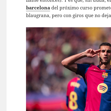
llame entonces). Y es que, sin duda, e
barcelona
del próximo curso promete
blaugrana, pero con giros que no deja