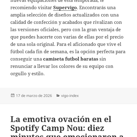
nuevas equipaciones de esta temporada, te
recomiendo visitar
Supervigo
. Encontrarás una
amplia selección de diseños actualizados con una
calidad de confección y acabados que rivalizan con
las versiones oficiales, pero con la gran ventaja de
que puedes hacerte con varias de ellas por el precio
de una sola original. Para el aficionado que vive el
fútbol cada fin de semana, es la opción perfecta para
conseguir una
camiseta futbol baratas
sin
renunciar a llevar los colores de su equipo con
orgullo y estilo.
Publicado
Categorías
17 de marzo de 2026
vigo-index
el
La emotiva ovación en el
Spotify Camp Nou: diez
minutos que emocionaron a