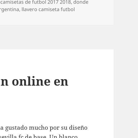
Etiquetas
camisetas de futbol 2017 2018
,
donde
rgentina
,
llavero camiseta futbol
on online en
ha gustado mucho por su diseño
evilla fc
de base. Un blanco