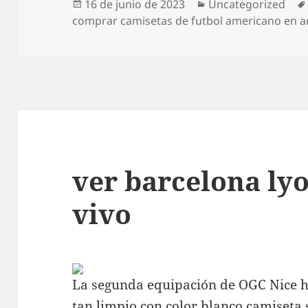
Publicado
Categorías
16 de junio de 2023
Uncategorized
el
comprar camisetas de futbol americano en a
ver barcelona ly
vivo
La segunda equipación de OGC Nice 
tan limpio con color blanco
camiseta s