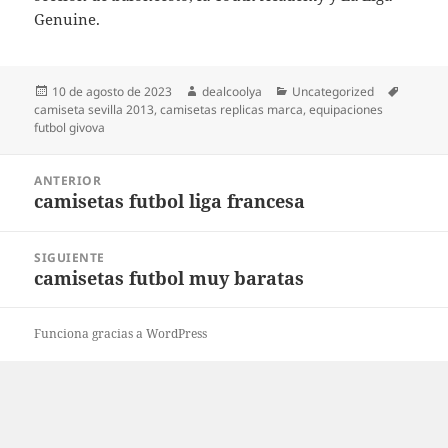
Genuine.
Publicado
Autor
Categorías
Etiquet
10 de agosto de 2023
dealcoolya
Uncategorized
el
camiseta sevilla 2013
,
camisetas replicas marca
,
equipaciones
futbol givova
Navegación
ANTERIOR
de
camisetas futbol liga francesa
Entrada
entradas
anterior:
SIGUIENTE
camisetas futbol muy baratas
Entrada
siguiente:
Funciona gracias a WordPress