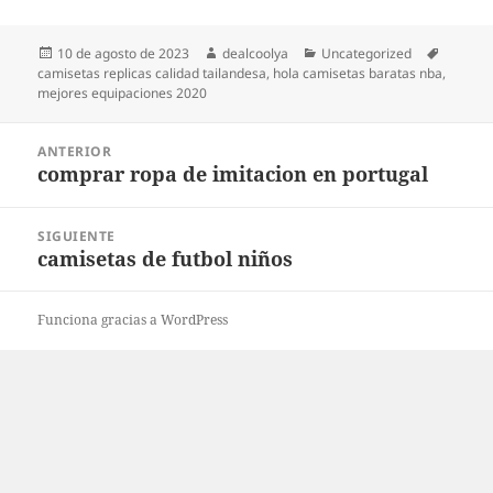
Publicado
Autor
Categorías
Etiquet
10 de agosto de 2023
dealcoolya
Uncategorized
el
camisetas replicas calidad tailandesa
,
hola camisetas baratas nba
,
mejores equipaciones 2020
Navegación
ANTERIOR
de
comprar ropa de imitacion en portugal
Entrada
entradas
anterior:
SIGUIENTE
camisetas de futbol niños
Entrada
siguiente:
Funciona gracias a WordPress