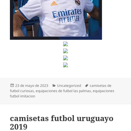
Publicado
Categorías
Etiquetas
23 de mayo de 2023
Uncategorized
camisetas de
el
futbol curiosas
,
equipaciones de futbol las palmas
,
equipaciones
futbol imitacion
camisetas futbol uruguayo
2019