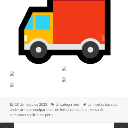
Publicado
Categorías
Etiquetas
23 de mayo de 2023
Uncategorized
camisetas baratas
el
under armour
,
equipaciones de futbol calidad thai
,
venta de
camisetas replicas en peru
Paginación