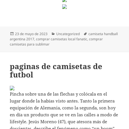
Publicado
Categorías
Etiquetas
23 de mayo de 2023
Uncategorized
camiseta handball
el
argentina 2017
,
comprar camisetas local fanatic
,
comprar
camisetas para sublimar
paginas de camisetas de
futbol
Pincha sobre una de las flechas y colócala en el
lugar donde la habías visto antes. Tanto la primera
equipación de Alemania, como la segunda, son hoy
en día un producto que se ve en las calles a modo de
lifestyle. Jesús Moreno (47), que atesora más de
doscientas, describe el fenómeno como “un boom”.