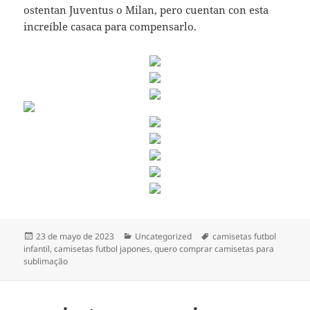
ostentan Juventus o Milan, pero cuentan con esta
increíble casaca para compensarlo.
Publicado
Categorías
Etiquetas
23 de mayo de 2023
Uncategorized
camisetas futbol
el
infantil
,
camisetas futbol japones
,
quero comprar camisetas para
sublimação