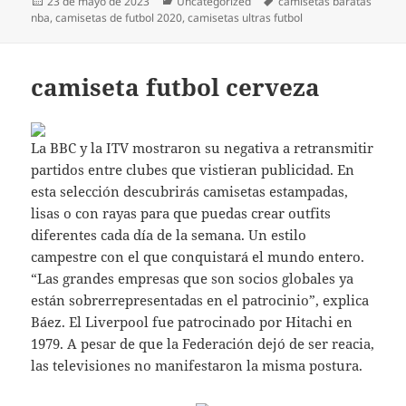
Publicado
Categorías
Etiquetas
23 de mayo de 2023
Uncategorized
camisetas baratas
el
nba
,
camisetas de futbol 2020
,
camisetas ultras futbol
camiseta futbol cerveza
La BBC y la ITV mostraron su negativa a retransmitir
partidos entre clubes que vistieran publicidad. En
esta selección descubrirás camisetas estampadas,
lisas o con rayas para que puedas crear outfits
diferentes cada día de la semana. Un estilo
campestre con el que conquistará el mundo entero.
“Las grandes empresas que son socios globales ya
están sobrerrepresentadas en el patrocinio”, explica
Báez. El Liverpool fue patrocinado por Hitachi en
1979. A pesar de que la Federación dejó de ser reacia,
las televisiones no manifestaron la misma postura.