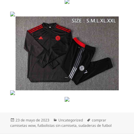
Publicado
Categorías
Etiquetas
23 de mayo de 2023
Uncategorized
comprar
el
camisetas wow
,
futbolistas sin camiseta
,
sudaderas de futbol