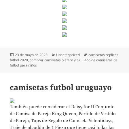
Publicado
Categorías
Etiquetas
23 de mayo de 2023
Uncategorized
camisetas replicas
el
futbol 2020
,
comprar camisetas platero y tu
,
juego de camisetas de
futbol para niños
camisetas futbol uruguayo
También puede considerar el Daisy for U Conjunto
de Camisa de Pareja King Queen, Partido de Vestido
de Pareja, Tops de Regalo de Camiseta Velentidays,
Traje de algodón de 1 Pieza que tiene casi todas las