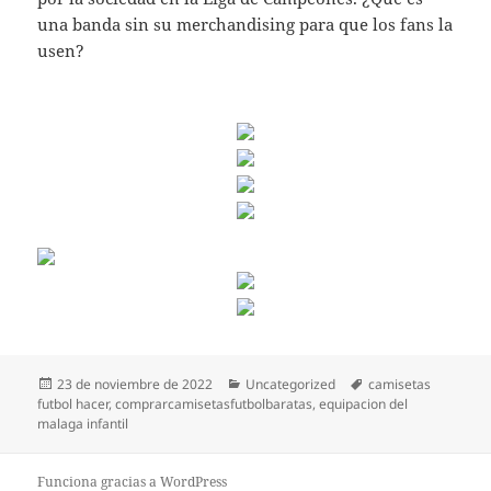
una banda sin su merchandising para que los fans la
usen?
Publicado
Categorías
Etiquetas
23 de noviembre de 2022
Uncategorized
camisetas
el
futbol hacer
,
comprarcamisetasfutbolbaratas
,
equipacion del
malaga infantil
Funciona gracias a WordPress