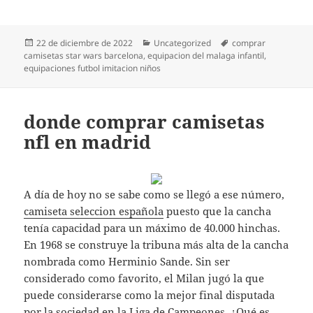
Publicado
Categorías
Etiquetas
22 de diciembre de 2022
Uncategorized
comprar
el
camisetas star wars barcelona
,
equipacion del malaga infantil
,
equipaciones futbol imitacion niños
donde comprar camisetas
nfl en madrid
A día de hoy no se sabe como se llegó a ese número,
camiseta seleccion española
puesto que la cancha
tenía capacidad para un máximo de 40.000 hinchas.
En 1968 se construye la tribuna más alta de la cancha
nombrada como Herminio Sande. Sin ser
considerado como favorito, el Milan jugó la que
puede considerarse como la mejor final disputada
por la sociedad en la Liga de Campeones. ¿Qué es