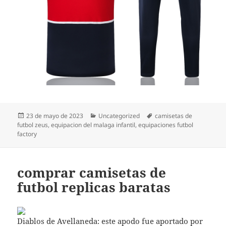
Publicado
Categorías
Etiquetas
23 de mayo de 2023
Uncategorized
camisetas de
el
futbol zeus
,
equipacion del malaga infantil
,
equipaciones futbol
factory
comprar camisetas de
futbol replicas baratas
Diablos de Avellaneda: este apodo fue aportado por