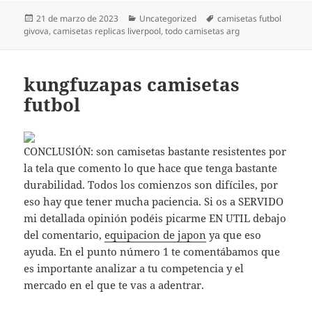
Publicado
Categorías
Etiquetas
21 de marzo de 2023
Uncategorized
camisetas futbol
el
givova
,
camisetas replicas liverpool
,
todo camisetas arg
kungfuzapas camisetas
futbol
CONCLUSIÓN: son camisetas bastante resistentes por
la tela que comento lo que hace que tenga bastante
durabilidad. Todos los comienzos son difíciles, por
eso hay que tener mucha paciencia. Si os a SERVIDO
mi detallada opinión podéis picarme EN UTIL debajo
del comentario,
equipacion de japon
ya que eso
ayuda. En el punto número 1 te comentábamos que
es importante analizar a tu competencia y el
mercado en el que te vas a adentrar.