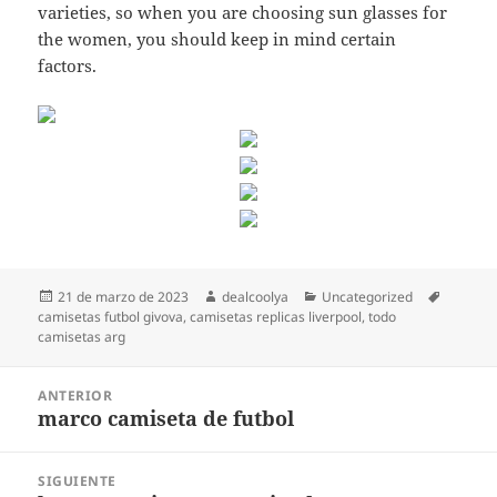
varieties, so when you are choosing sun glasses for
the women, you should keep in mind certain
factors.
Publicado
Autor
Categorías
Etiqueta
21 de marzo de 2023
dealcoolya
Uncategorized
el
camisetas futbol givova
,
camisetas replicas liverpool
,
todo
camisetas arg
Navegación
ANTERIOR
de
marco camiseta de futbol
Entrada
entradas
anterior:
SIGUIENTE