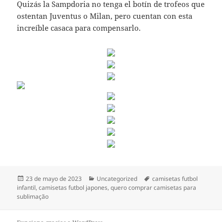
Quizás la Sampdoria no tenga el botín de trofeos que
ostentan Juventus o Milan, pero cuentan con esta
increíble casaca para compensarlo.
Publicado
Categorías
Etiquetas
23 de mayo de 2023
Uncategorized
camisetas futbol
el
infantil
,
camisetas futbol japones
,
quero comprar camisetas para
sublimação