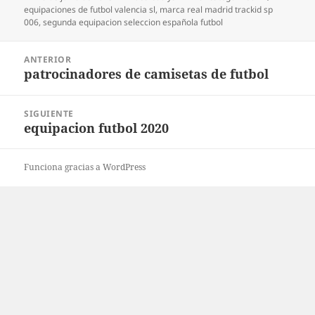
el
equipaciones de futbol valencia sl
,
marca real madrid trackid sp
006
,
segunda equipacion seleccion española futbol
Navegación
ANTERIOR
de
patrocinadores de camisetas de futbol
Entrada
entradas
anterior:
SIGUIENTE
equipacion futbol 2020
Entrada
siguiente:
Funciona gracias a WordPress