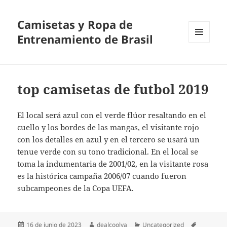
Camisetas y Ropa de
Entrenamiento de Brasil
MENÚ
Y
WIDGETS
top camisetas de futbol 2019
El local será azul con el verde flúor resaltando en el
cuello y los bordes de las mangas, el visitante rojo
con los detalles en azul y en el tercero se usará un
tenue verde con su tono tradicional. En el local se
toma la indumentaria de 2001/02, en la visitante rosa
es la histórica campaña 2006/07 cuando fueron
subcampeones de la Copa UEFA.
Publicado
Autor
Categorías
Etiquetas
16 de junio de 2023
dealcoolya
Uncategorized