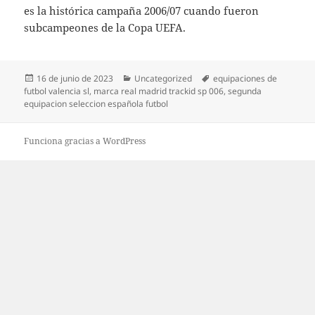
es la histórica campaña 2006/07 cuando fueron
subcampeones de la Copa UEFA.
Publicado
Categorías
Etiquetas
16 de junio de 2023
Uncategorized
equipaciones de
el
futbol valencia sl
,
marca real madrid trackid sp 006
,
segunda
equipacion seleccion española futbol
Funciona gracias a WordPress