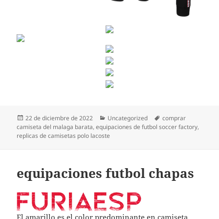
Publicado
Categorías
Etiquetas
22 de diciembre de 2022
Uncategorized
comprar
el
camiseta del malaga barata
,
equipaciones de futbol soccer factory
,
replicas de camisetas polo lacoste
equipaciones futbol chapas
El amarillo es el color predominante en camiseta,