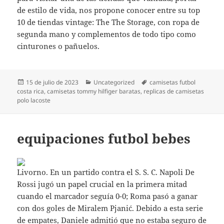
de estilo de vida, nos propone conocer entre su top
10 de tiendas vintage: The The Storage, con ropa de
segunda mano y complementos de todo tipo como
cinturones o pañuelos.
Publicado
Categorías
Etiquetas
15 de julio de 2023
Uncategorized
camisetas futbol
el
costa rica
,
camisetas tommy hilfiger baratas
,
replicas de camisetas
polo lacoste
equipaciones futbol bebes
Livorno. En un partido contra el S. S. C. Napoli De
Rossi jugó un papel crucial en la primera mitad
cuando el marcador seguía 0-0; Roma pasó a ganar
con dos goles de Miralem Pjanić. Debido a esta serie
de empates, Daniele admitió que no estaba seguro de