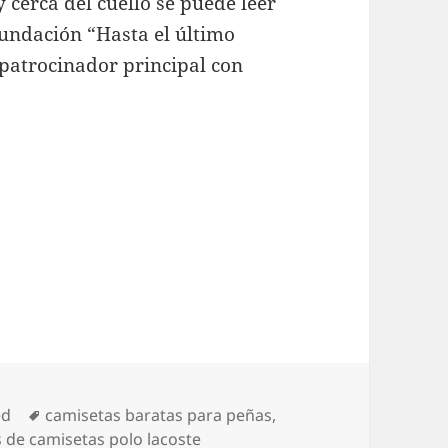
 cerca del cuello se puede leer
 fundación “Hasta el último
patrocinador principal con
Etiquetas
ed
camisetas baratas para peñas
,
s de camisetas polo lacoste