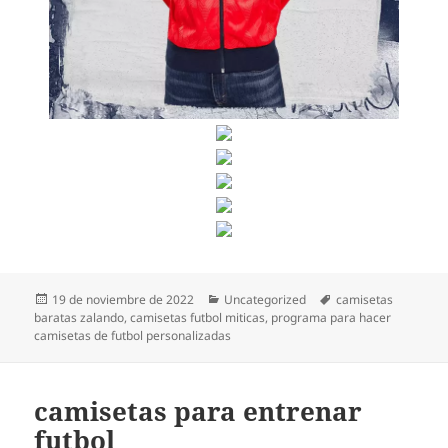
Publicado
Categorías
Etiquetas
19 de noviembre de 2022
Uncategorized
camisetas
el
baratas zalando
,
camisetas futbol miticas
,
programa para hacer
camisetas de futbol personalizadas
camisetas para entrenar
futbol