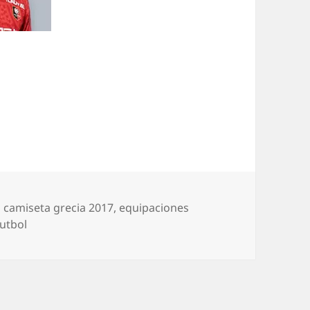
Etiquetas
camiseta grecia 2017
,
equipaciones
futbol