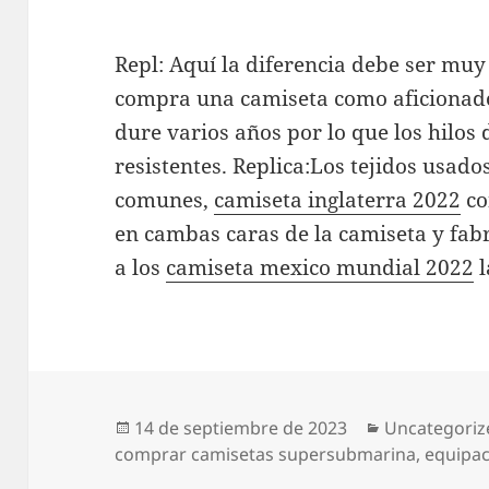
Repl: Aquí la diferencia debe ser muy
compra una camiseta como aficionado
dure varios años por lo que los hilos 
resistentes. Replica:Los tejidos usados
comunes,
camiseta inglaterra 2022
co
en cambas caras de la camiseta y fab
a los
camiseta mexico mundial 2022
l
Publicado
Categorías
14 de septiembre de 2023
Uncategoriz
el
comprar camisetas supersubmarina
,
equipac