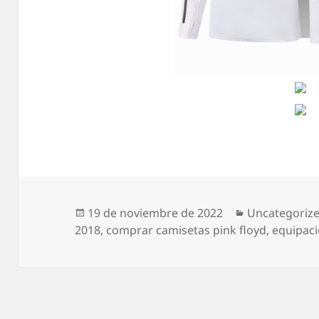
Publicado
Categorías
19 de noviembre de 2022
Uncategoriz
el
2018
,
comprar camisetas pink floyd
,
equipaci