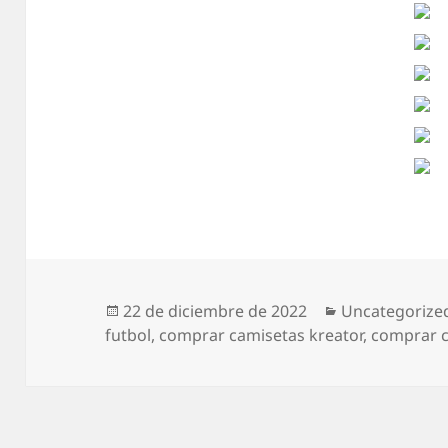
Publicado
Categorías
22 de diciembre de 2022
Uncategorize
el
futbol
,
comprar camisetas kreator
,
comprar c