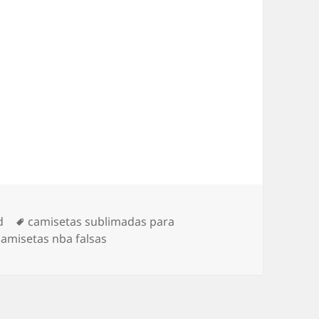
Etiquetas
d
camisetas sublimadas para
amisetas nba falsas