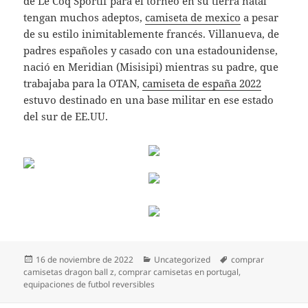
de Le Coq Sportif para el torneo en su tierra natal
tengan muchos adeptos,
camiseta de mexico
a pesar
de su estilo inimitablemente francés. Villanueva, de
padres españoles y casado con una estadounidense,
nació en Meridian (Misisipi) mientras su padre, que
trabajaba para la OTAN,
camiseta de españa 2022
estuvo destinado en una base militar en ese estado
del sur de EE.UU.
Publicado
Categorías
Etiquetas
16 de noviembre de 2022
Uncategorized
comprar
el
camisetas dragon ball z
,
comprar camisetas en portugal
,
equipaciones de futbol reversibles