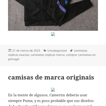
Publicado
Categorías
Etiquetas
21 de marzo de 2023
Uncategorized
camisetas
el
replicas exactas
,
camisetas replicas marca
,
comprar camisetas en
portugal
camisas de marca originais
En la mente de algunos, Camerún debería usar
siempre Puma, y es poco probable que sus diseños