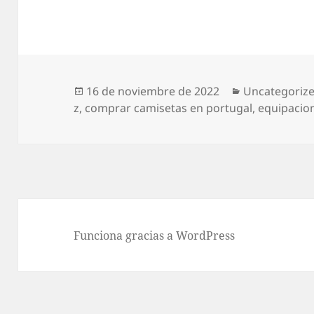
Publicado
Categorías
16 de noviembre de 2022
Uncategoriz
el
z
,
comprar camisetas en portugal
,
equipacion
Funciona gracias a WordPress