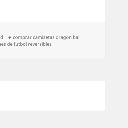
Etiquetas
ed
comprar camisetas dragon ball
es de futbol reversibles