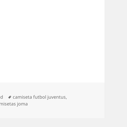
Etiquetas
ed
camiseta futbol juventus
,
misetas joma