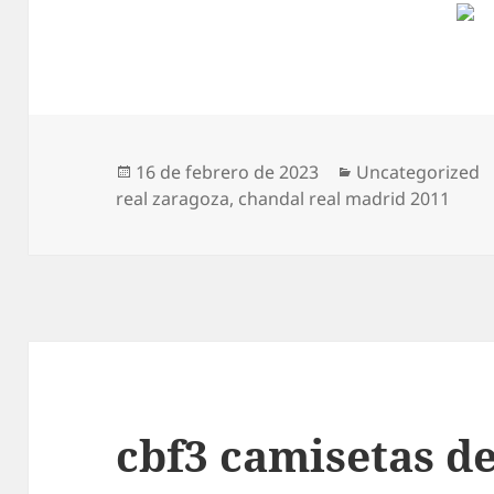
Publicado
Categorías
16 de febrero de 2023
Uncategorized
el
real zaragoza
,
chandal real madrid 2011
cbf3 camisetas de