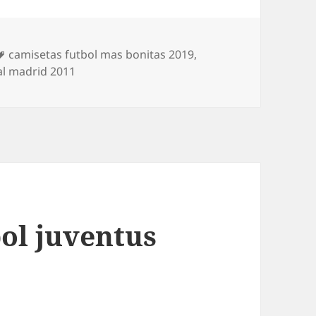
Etiquetas
camisetas futbol mas bonitas 2019
,
al madrid 2011
bol juventus