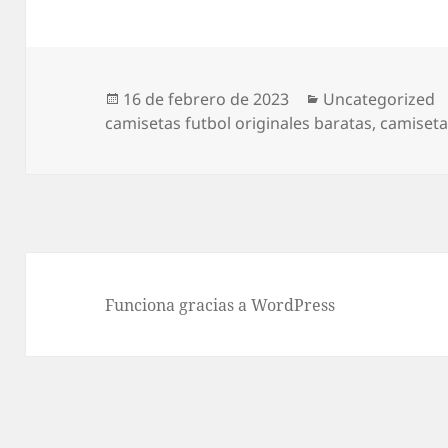
Publicado
Categorías
16 de febrero de 2023
Uncategorized
el
camisetas futbol originales baratas
,
camisetas
Funciona gracias a WordPress