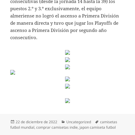
consecutivas (desde la jornada 14 hasta la 39) los
puestos 2.º y 3.º exclusivamente, el equipo
almeriense no logró el ascenso a Primera División
de manera directa y tuvo que jugar los Playoffs de
ascenso a Primera División por segundo año
consecutivo.
Publicado
Categorías
Etiquetas
22 de diciembre de 2022
Uncategorized
camisetas
el
futbol mundial
,
comprar camisetas indie
,
japon camiseta futbol