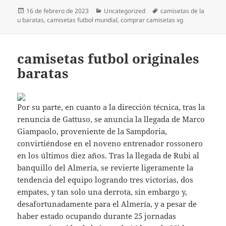
Publicado
Categorías
Etiquetas
16 de febrero de 2023
Uncategorized
camisetas de la
el
u baratas
,
camisetas futbol mundial
,
comprar camisetas xg
camisetas futbol originales
baratas
Por su parte, en cuanto a la dirección técnica, tras la
renuncia de Gattuso, se anuncia la llegada de Marco
Giampaolo, proveniente de la Sampdoria,
convirtiéndose en el noveno entrenador rossonero
en los últimos diez años. Tras la llegada de Rubi al
banquillo del Almería, se revierte ligeramente la
tendencia del equipo logrando tres victorias, dos
empates, y tan solo una derrota, sin embargo y,
desafortunadamente para el Almería, y a pesar de
haber estado ocupando durante 25 jornadas