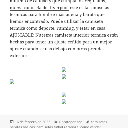
mínimo de calidad y que cumpla los requisitos,
nueva camiseta del liverpool
este es la camisetas
termicas para hombre más buena y barata que
hemos encontrado. Puede utilizar la camiseta
termica como deporte, running, y estar en casa.
AJUSTABLE: Nuestras camiseta interior termica están
hechas para tener un ajuste ceñido para un mejor
ajuste cuando se usa debajo con otras prendas
exteriores.
Publicado
Categorías
Etiquetas
16 de febrero de 2023
Uncategorized
camisetas
el
baratas basicas
,
camisetas futbol zaragoza
,
como vender