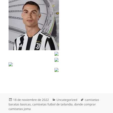
Publicado
Categorías
Etiquetas
18 de noviembre de 2022
Uncategorized
camisetas
el
baratas basicas
,
camisetas futbol de tailandia
,
donde comprar
camisetas joma