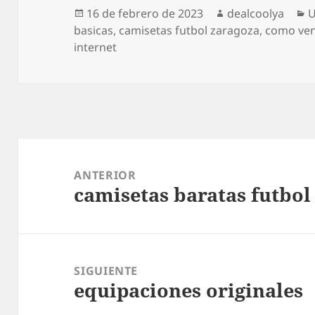
Publicado
Autor
C
16 de febrero de 2023
dealcoolya
U
el
basicas
,
camisetas futbol zaragoza
,
como ven
internet
Navegación
de
ANTERIOR
camisetas baratas futbol
entradas
Entrada
anterior:
SIGUIENTE
equipaciones originales
Entrada
siguiente: