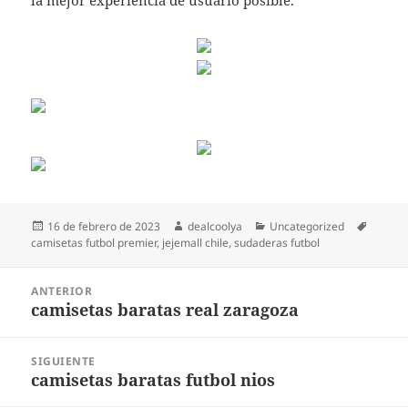
la mejor experiencia de usuario posible.
Publicado
Autor
Categorías
Etiquet
16 de febrero de 2023
dealcoolya
Uncategorized
el
camisetas futbol premier
,
jejemall chile
,
sudaderas futbol
Navegación
ANTERIOR
de
camisetas baratas real zaragoza
Entrada
entradas
anterior:
SIGUIENTE
camisetas baratas futbol nios
Entrada
siguiente: