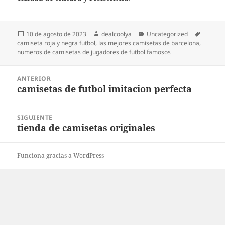
Publicado
Autor
Categorías
Etiquet
10 de agosto de 2023
dealcoolya
Uncategorized
el
camiseta roja y negra futbol
,
las mejores camisetas de barcelona
,
numeros de camisetas de jugadores de futbol famosos
Navegación
ANTERIOR
de
camisetas de futbol imitacion perfecta
Entrada
entradas
anterior:
SIGUIENTE
tienda de camisetas originales
Entrada
siguiente:
Funciona gracias a WordPress