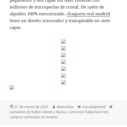
pegamento y dos capas sin tejer rellenas con
millones de microperlas de cristal. De satén de
algodón 100% mercerizado,
chaqueta real madrid
tiene un diseño innovador y transpirable en siete
capas.
Publicado
Autor
Categorías
Etiqueta
21 de marzo de 2023
dealcoolya
Uncategorized
el
camisetas de futbol celeste y blanca
,
camisetas futbol low cost
,
comprar camisetas en londres