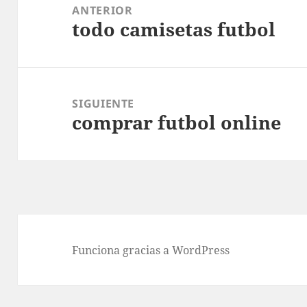
de
ANTERIOR
todo camisetas futbol
entradas
Entrada
anterior:
SIGUIENTE
comprar futbol online
Entrada
siguiente:
Funciona gracias a WordPress