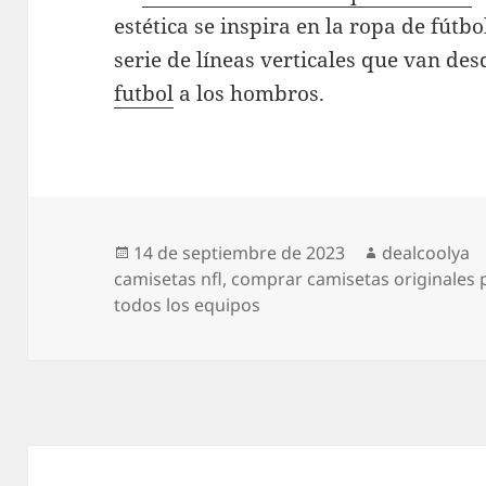
estética se inspira en la ropa de fútb
serie de líneas verticales que van de
futbol
a los hombros.
Publicado
Autor
14 de septiembre de 2023
dealcoolya
el
camisetas nfl
,
comprar camisetas originales 
todos los equipos
Navegación