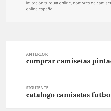
el
imitación turquía online
,
nombres de camiset
online españa
Navegación
de
ANTERIOR
comprar camisetas pint
entradas
Entrada
anterior:
SIGUIENTE
catalogo camisetas futbo
Entrada
siguiente: