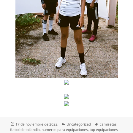
Publicado
Categorías
Etiquetas
17 de noviembre de 2022
Uncategorized
camisetas
el
futbol de tailandia
,
numeros para equipaciones
,
top equipaciones