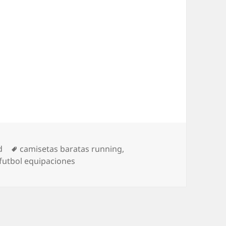
Etiquetas
d
camisetas baratas running
,
 futbol equipaciones