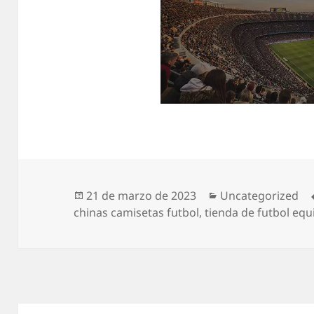
Publicado
Categorías
21 de marzo de 2023
Uncategorized
el
chinas camisetas futbol
,
tienda de futbol eq