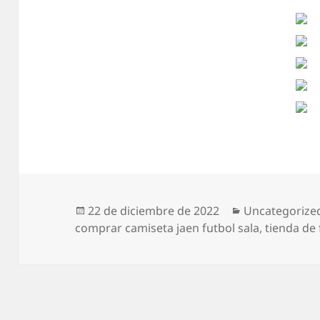
Publicado
Categorías
22 de diciembre de 2022
Uncategorize
el
comprar camiseta jaen futbol sala
,
tienda de