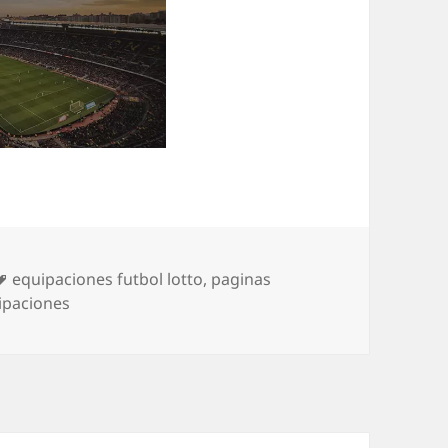
Etiquetas
equipaciones futbol lotto
,
paginas
uipaciones