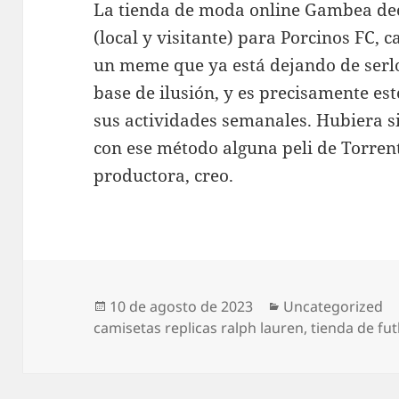
La tienda de moda online Gambea dec
(local y visitante) para Porcinos FC, c
un meme que ya está dejando de serlo
base de ilusión, y es precisamente es
sus actividades semanales. Hubiera 
con ese método alguna peli de Torrent
productora, creo.
Publicado
Categorías
10 de agosto de 2023
Uncategorized
el
camisetas replicas ralph lauren
,
tienda de fu