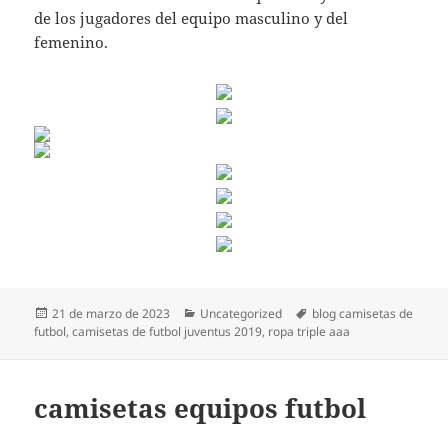
de los jugadores del equipo masculino y del
femenino.
Publicado
Categorías
Etiquetas
21 de marzo de 2023
Uncategorized
blog camisetas de
el
futbol
,
camisetas de futbol juventus 2019
,
ropa triple aaa
camisetas equipos futbol