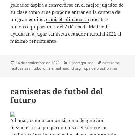
goleador aspira a convertirse en el mejor jugador de
su clase como si se propone entrar en la cantera de
un gran equipo,
camiseta dinamarca
nuestras
nuevas equipaciones del Atlético de Madrid le
ayudarán a jugar
camiseta ecuador mundial 2022
al
máximo rendimiento.
Publicado
Categorías
Etiquetas
14 de septiembre de 2023
Uncategorized
camisetas
el
replicas aaa
,
futbol online real madrid psg
,
ropa de brasil online
camisetas de futbol del
futuro
Además, cuenta con un sistema de ignición
piezoeléctrica que permite usar el soplete en
cualquier ángulo, incluso bocabajo, con una sola