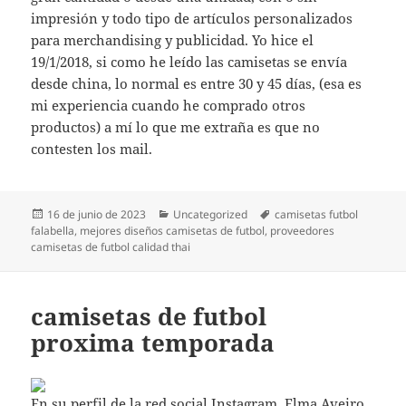
impresión y todo tipo de artículos personalizados
para merchandising y publicidad. Yo hice el
19/1/2018, si como he leído las camisetas se envía
desde china, lo normal es entre 30 y 45 días, (esa es
mi experiencia cuando he comprado otros
productos) a mí lo que me extraña es que no
contesten los mail.
Publicado
Categorías
Etiquetas
16 de junio de 2023
Uncategorized
camisetas futbol
el
falabella
,
mejores diseños camisetas de futbol
,
proveedores
camisetas de futbol calidad thai
camisetas de futbol
proxima temporada
En su perfil de la red social Instagram, Elma Aveiro,