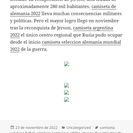
aproximadamente 280 mil habitantes,
camiseta de
alemania 2022
lleva muchas consecuencias militares
y políticas. Pero el mayor logro llegó en noviembre
tras la reconquista de Jerson,
camiseta argentina
2022
el único centro regional que Rusia pudo ocupar
desde el inicio
camiseta seleccion alemania mundial
2022
de la guerra.
Publicado
Categorías
Etiquetas
23 de noviembre de 2022
Uncategorized
camiseta
el
catalana futbol
,
comprar camisetas adidas
,
museo de camisetas de