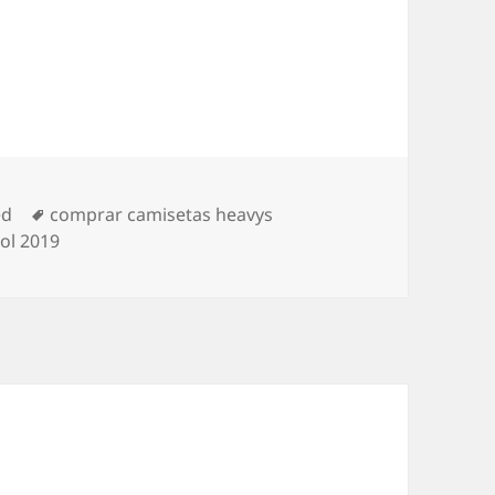
Etiquetas
ed
comprar camisetas heavys
ol 2019