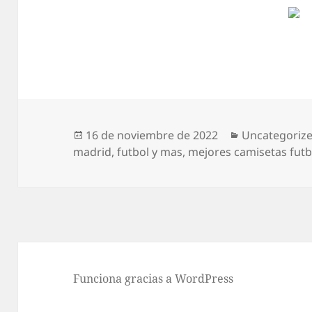
Publicado
Categorías
16 de noviembre de 2022
Uncategoriz
el
madrid
,
futbol y mas
,
mejores camisetas futb
Funciona gracias a WordPress