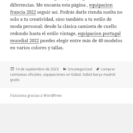
diferencias. Me encanta esta página ,
equipacion
francia 2022
seguir así. Podrás darle rienda suelta no
solo a tu creatividad, sino también a tu estilo de
moda personal: desde la clásica camiseta de cuello
redondo hasta el estilo vintage,
equipacion portugal
mundial 2022
puedes elegir entre más de 40 modelos
en varios colores y tallas.
Publicado
Categorías
Etiquetas
14 de septiembre de 2023
Uncategorized
comprar
el
camisetas oficiales
,
equipaciones en futbol
,
futbol barça madrid
gratis
Funciona gracias a WordPress