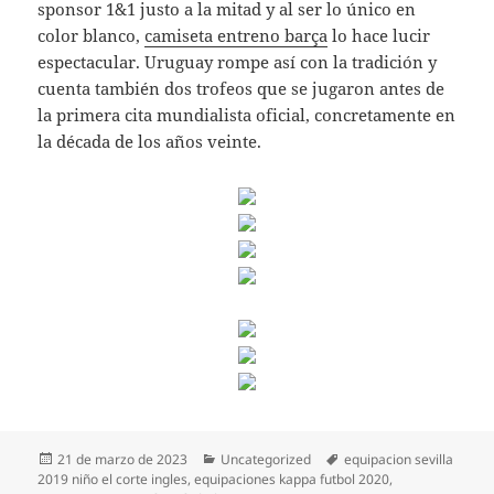
sponsor 1&1 justo a la mitad y al ser lo único en
color blanco,
camiseta entreno barça
lo hace lucir
espectacular. Uruguay rompe así con la tradición y
cuenta también dos trofeos que se jugaron antes de
la primera cita mundialista oficial, concretamente en
la década de los años veinte.
Publicado
Categorías
Etiquetas
21 de marzo de 2023
Uncategorized
equipacion sevilla
el
2019 niño el corte ingles
,
equipaciones kappa futbol 2020
,