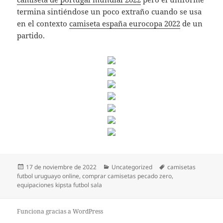
termina sintiéndose un poco extraño cuando se usa
en el contexto
camiseta españa eurocopa 2022
de un
partido.
Publicado
Categorías
Etiquetas
17 de noviembre de 2022
Uncategorized
camisetas
el
futbol uruguayo online
,
comprar camisetas pecado zero
,
equipaciones kipsta futbol sala
Funciona gracias a WordPress