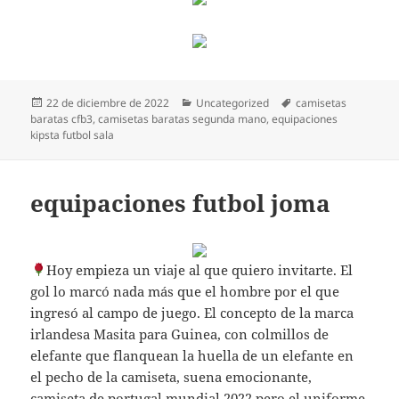
Publicado
Categorías
Etiquetas
22 de diciembre de 2022
Uncategorized
camisetas
el
baratas cfb3
,
camisetas baratas segunda mano
,
equipaciones
kipsta futbol sala
equipaciones futbol joma
Hoy empieza un viaje al que quiero invitarte. El
gol lo marcó nada más que el hombre por el que
ingresó al campo de juego. El concepto de la marca
irlandesa Masita para Guinea, con colmillos de
elefante que flanquean la huella de un elefante en
el pecho de la camiseta, suena emocionante,
camiseta de portugal mundial 2022
pero el uniforme