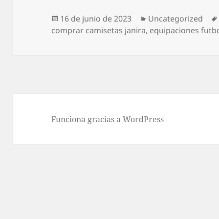
Publicado
Categorías
16 de junio de 2023
Uncategorized
el
comprar camisetas janira
,
equipaciones futbo
Funciona gracias a WordPress