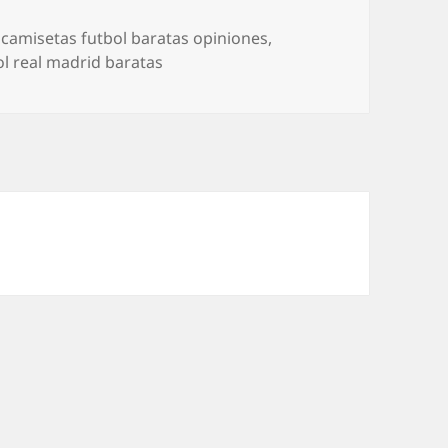
Etiquetas
camisetas futbol baratas opiniones
,
l real madrid baratas