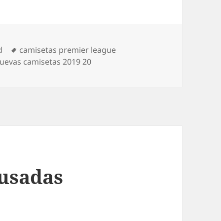
Etiquetas
d
camisetas premier league
uevas camisetas 2019 20
 usadas