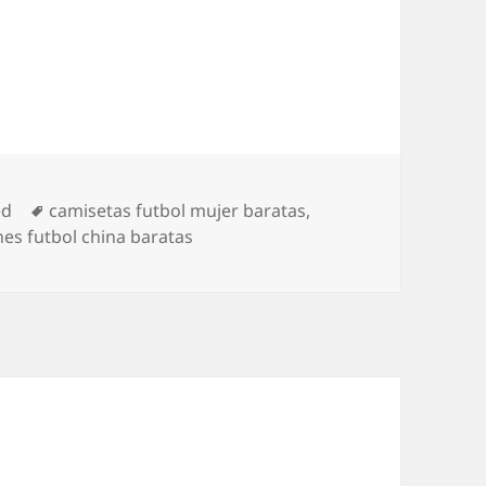
Etiquetas
ed
camisetas futbol mujer baratas
,
es futbol china baratas