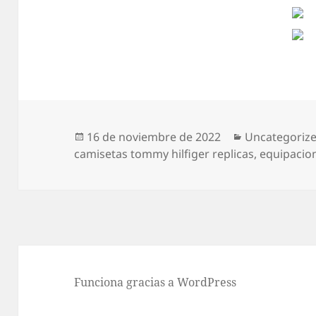
Publicado
Categorías
16 de noviembre de 2022
Uncategoriz
el
camisetas tommy hilfiger replicas
,
equipacion
Funciona gracias a WordPress