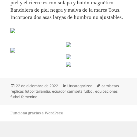
piel y el cierre es con solapa y botón magnético.
Bandolera de piel negra y malva de la marca Tous.
Incorpora dos asas largas de hombro no ajustables.
Publicado
Categorías
Etiquetas
22 de diciembre de 2022
Uncategorized
camisetas
el
replicas futbol tailandia
,
ecuador camiseta futbol
,
equipaciones
futbol femenino
Funciona gracias a WordPress