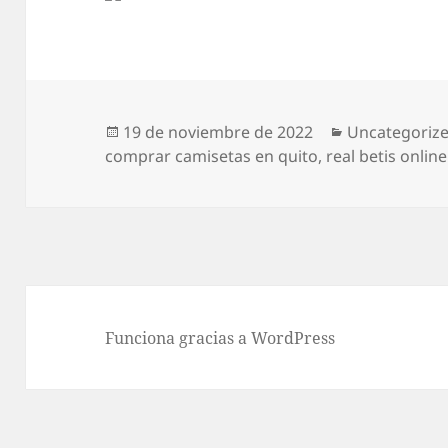
Publicado
Categorías
19 de noviembre de 2022
Uncategoriz
el
comprar camisetas en quito
,
real betis onlin
Funciona gracias a WordPress