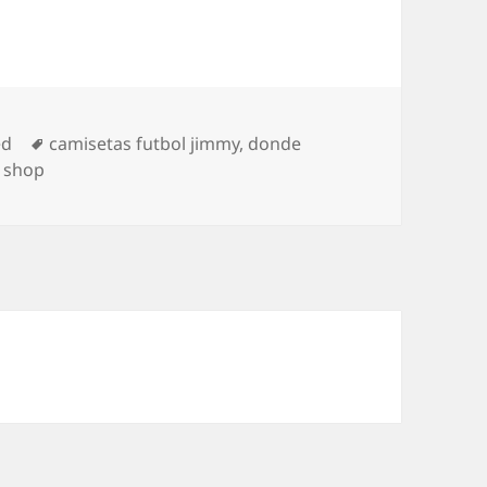
Etiquetas
ed
camisetas futbol jimmy
,
donde
e shop