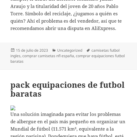
Araujo y la titularidad del joven de 20 años Pablo
Torre. Símbolo del reciclaje, ¿jugamos a quién es
quién? Ahí el problema es del vendedor, así que te
recomendamos abrir una disputa en AliExpress.
Publicado
Categorías
Etiquetas
15 de julio de 2023
Uncategorized
camisetas futbol
el
ingles
,
comprar camisetas nfl españa
,
comprar equipaciones futbol
baratas
pack equipaciones de futbol
baratas
Una solución imaginada para evitar los problemas
de albergue en el país más pequeño en organizar un
Mundial de fútbol (11.571 km², equivalente a la
región parisina). Dondequiera que haya fútbol, está