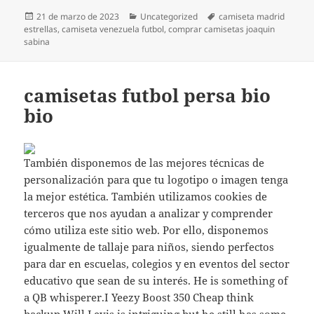
Publicado
Categorías
Etiquetas
21 de marzo de 2023
Uncategorized
camiseta madrid
el
estrellas
,
camiseta venezuela futbol
,
comprar camisetas joaquin
sabina
camisetas futbol persa bio
bio
También disponemos de las mejores técnicas de
personalización para que tu logotipo o imagen tenga
la mejor estética. También utilizamos cookies de
terceros que nos ayudan a analizar y comprender
cómo utiliza este sitio web. Por ello, disponemos
igualmente de tallaje para niños, siendo perfectos
para dar en escuelas, colegios y en eventos del sector
educativo que sean de su interés. He is something of
a QB whisperer.I Yeezy Boost 350 Cheap think
backup Will Levis is intriguing but he still has some