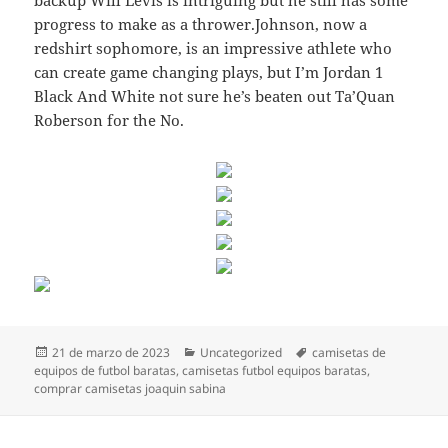
progress to make as a thrower.Johnson, now a
redshirt sophomore, is an impressive athlete who
can create game changing plays, but I’m Jordan 1
Black And White not sure he’s beaten out Ta’Quan
Roberson for the No.
Publicado
Categorías
Etiquetas
21 de marzo de 2023
Uncategorized
camisetas de
el
equipos de futbol baratas
,
camisetas futbol equipos baratas
,
comprar camisetas joaquin sabina