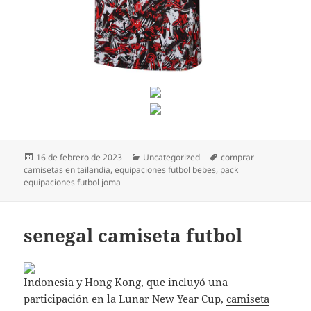
Publicado
Categorías
Etiquetas
16 de febrero de 2023
Uncategorized
comprar
el
camisetas en tailandia
,
equipaciones futbol bebes
,
pack
equipaciones futbol joma
senegal camiseta futbol
Indonesia y Hong Kong, que incluyó una
participación en la Lunar New Year Cup,
camiseta