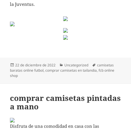
la Juventus.
Publicado
Categorías
Etiquetas
22 de diciembre de 2022
Uncategorized
camisetas
el
baratas online futbol
,
comprar camisetas en tailandia
,
fcb online
shop
comprar camisetas pintadas
a mano
Disfruta de una comodidad en casa con las