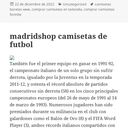
Publicado
Categorías
Etiquetas
22 de diciembre de 2022
Uncategorized
camisetas
el
baratas wwe
,
comprar camisetas en tailandia
,
comprar camisetas
fortnite
madridshop camisetas de
futbol
También fue el primer equipo en ganar en 1991-92,
el campeonato italiano de un solo grupo sin sufrir
derrota, igualado por la Juventus en la temporada
2011-12, y ostenta el récord absoluto de partidos
consecutivos sin derrota (58) en los cinco principales
campeonatos europeos (del 26 de mayo de 1991 al 14
de marzo de 1993). Numerosos jugadores han sido
premiados durante su militancia en el club con
galardones como el Balón de Oro (8) y el FIFA Word
Player (3), ambos récords italianos compartidos con