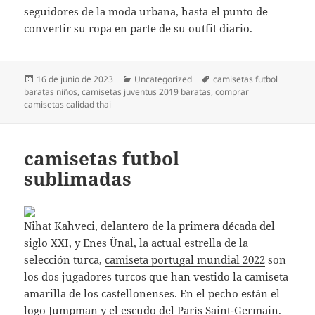
seguidores de la moda urbana, hasta el punto de
convertir su ropa en parte de su outfit diario.
Publicado
Categorías
Etiquetas
16 de junio de 2023
Uncategorized
camisetas futbol
el
baratas niños
,
camisetas juventus 2019 baratas
,
comprar
camisetas calidad thai
camisetas futbol
sublimadas
Nihat Kahveci, delantero de la primera década del
siglo XXI, y Enes Ünal, la actual estrella de la
selección turca,
camiseta portugal mundial 2022
son
los dos jugadores turcos que han vestido la camiseta
amarilla de los castellonenses. En el pecho están el
logo Jumpman y el escudo del París Saint-Germain.